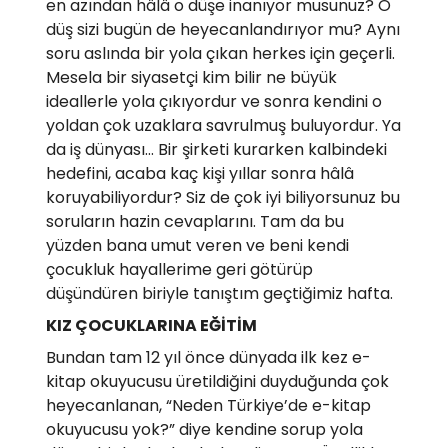
en azından hâlâ o düşe inanıyor musunuz? O
düş sizi bugün de heyecanlandırıyor mu? Aynı
soru aslında bir yola çıkan herkes için geçerli.
Mesela bir siyasetçi kim bilir ne büyük
ideallerle yola çıkıyordur ve sonra kendini o
yoldan çok uzaklara savrulmuş buluyordur. Ya
da iş dünyası… Bir şirketi kurarken kalbindeki
hedefini, acaba kaç kişi yıllar sonra hâlâ
koruyabiliyordur? Siz de çok iyi biliyorsunuz bu
soruların hazin cevaplarını. Tam da bu
yüzden bana umut veren ve beni kendi
çocukluk hayallerime geri götürüp
düşündüren biriyle tanıştım geçtiğimiz hafta.
KIZ ÇOCUKLARINA EĞİTİM
Bundan tam 12 yıl önce dünyada ilk kez e-
kitap okuyucusu üretildiğini duyduğunda çok
heyecanlanan, “Neden Türkiye’de e-kitap
okuyucusu yok?” diye kendine sorup yola