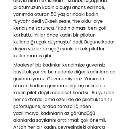
olayla bitirmek istedim. İstanbul uçağında
pilotumuzun kadın olduğu anons edilince,
yanımda oturan 50 yaşlarındaki kadın
“Eyvah” dedi yüksek sesle. “Ne oldu” diye
kendisine sorunca, “Kadın olması beni çok
korkuttu. Yıllar önce kadın bir pilotun
kullandığı uçak düşmüştü” dedi. Bugüne kadar
düşen yüzlerce uçağı sanki erkek pilotlar
kullanmamış gibi…
Maalesef biz kadınlar kendimize güvensiz
büyütülüyor ve bu nedenle diğer kadınlara da
güvenmiyoruz. Güvenemiyoruz. Yanımda
oturan kadının güvenmediği kişi aslında o
kadın pilot değil maalesef kendisi… Bu yüzden
her sektörde, ama özellikle de pilotluktan tır
şoförlüğüne, araba tamirciliğinden
yazılımcıya, kadınların az göründüğü
alanlarda sayılarını arttırmak çok önemli.
Artan her bir kadın, çevresindeki onlarca