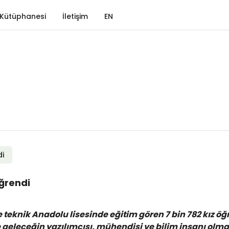
Kütüphanesi
İletişim
EN
di
öğrendi
 ve teknik Anadolu lisesinde eğitim gören 7 bin 782 kız 
e geleceğin yazılımcısı, mühendisi ve bilim insanı olmak