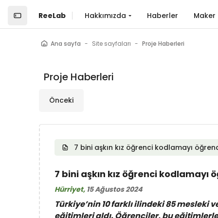
Ana içeriğe git
ReeLab
Hakkımızda
Haberler
Maker 
Ana sayfa
Site sayfaları
Proje Haberleri
Proje Haberleri
Önceki
7 bini aşkın kız öğrenci kodlamayı öğren
7 bini aşkın kız öğrenci kodlamayı 
Hürriyet,
15 Ağustos 2024
Türkiye’nin 10 farklı ilindeki 85 mesleki
eğitimleri aldı. Öğrenciler, bu eğitimlerl