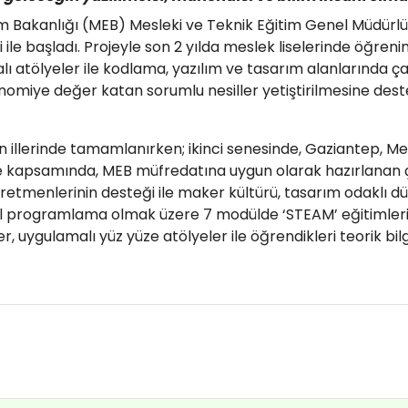
Eğitim Bakanlığı (MEB) Mesleki ve Teknik Eğitim Genel Müdürl
ği ile başladı. Projeyle son 2 yılda meslek liselerinde öğren
alı atölyeler ile kodlama, yazılım ve tasarım alanlarında
nomiye değer katan sorumlu nesiller yetiştirilmesine deste
n illerinde tamamlanırken; ikinci senesinde, Gaziantep, Mers
Proje kapsamında, MEB müfredatına uygun olarak hazırlanan ç
öğretmenlerinin desteği ile maker kültürü, tasarım odaklı d
il programlama olmak üzere 7 modülde ‘STEAM’ eğitimleri
 uygulamalı yüz yüze atölyeler ile öğrendikleri teorik bil