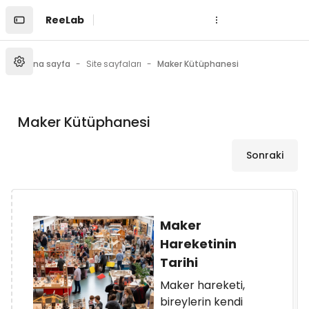
Ana içeriğe git
ReeLab
Ana sayfa
Site sayfaları
Maker Kütüphanesi
Maker Kütüphanesi
Sonraki
Maker
Hareketinin
Tarihi
Maker hareketi,
bireylerin kendi