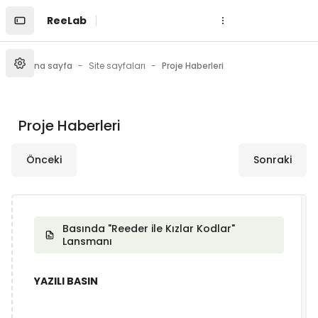
Ana içeriğe git
ReeLab
Ana sayfa
Site sayfaları
Proje Haberleri
Proje Haberleri
Önceki
Sonraki
Basında "Reeder ile Kızlar Kodlar"
Lansmanı
YAZILI BASIN