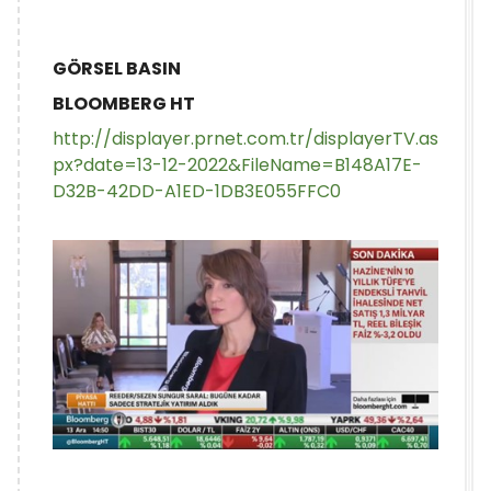
GÖRSEL BASIN
BLOOMBERG HT
http://displayer.prnet.com.tr/displayerTV.as
px?date=13-12-2022&FileName=B148A17E-
D32B-42DD-A1ED-1DB3E055FFC0